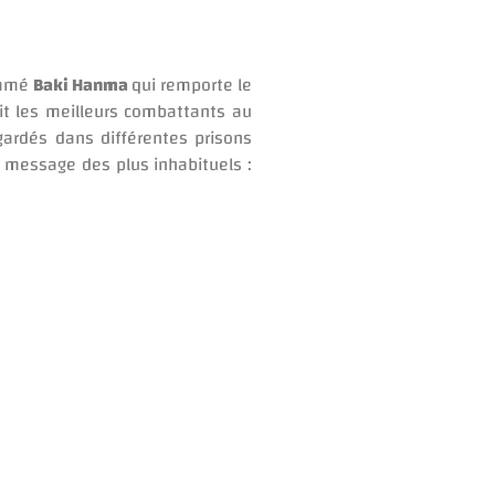
nommé
Baki Hanma
qui remporte le
nit les meilleurs combattants au
gardés dans différentes prisons
n message des plus inhabituels :