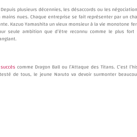
Depuis plusieurs décennies, les désaccords ou les négociatio
à mains nues. Chaque entreprise se fait représenter par un c
ésente. Kazuo Yamashita un vieux monsieur à la vie monotone fer
our seule ambition que d’être reconnu comme le plus fort
anglant.
 succès
comme Dragon Ball ou l’Attaque des Titans. C’est l’h
étesté de tous, le jeune Naruto va devoir surmonter beauc